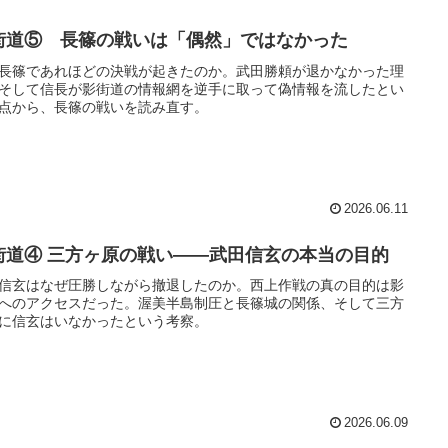
街道⑤ 長篠の戦いは「偶然」ではなかった
長篠であれほどの決戦が起きたのか。武田勝頼が退かなかった理
そして信長が影街道の情報網を逆手に取って偽情報を流したとい
点から、長篠の戦いを読み直す。
2026.06.11
街道④ 三方ヶ原の戦い――武田信玄の本当の目的
信玄はなぜ圧勝しながら撤退したのか。西上作戦の真の目的は影
へのアクセスだった。渥美半島制圧と長篠城の関係、そして三方
に信玄はいなかったという考察。
2026.06.09