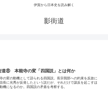
伊賀から日本史を読み解く
影街道
街道⑧ 本能寺の変「四国説」とは何か
寺の変の動機として語られる四国説。長宗我部への約束を反故に
信長に光秀が反発したという説だが、それだけで謀反を起こすほ
動機になるのか。四国説の矛盾を考察する。