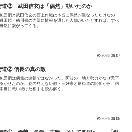
街道③ 武田信玄は「偶然」動いたのか
包囲網と武田信玄の西上作戦は本当に偶然が重なっただけなの
織田領・徳川領の内部に情報を通した人物がいたとすれば、すべ
自然に繋がってくる。
2026.06.07
街道② 信長の真の敵
包囲網は偶然の連鎖ではなかった。阿波の一地方勢力がなぜ天下
るがせたのか。姿の見えない敵・三好家と影街道の関係から、信
本当に戦い続けた相手を読み解く。
2026.06.05