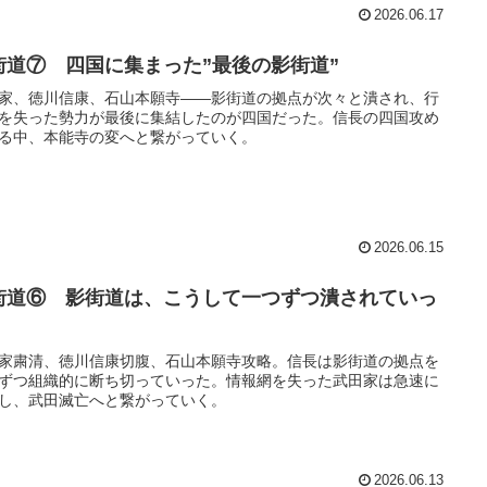
2026.06.17
街道⑦ 四国に集まった”最後の影街道”
家、徳川信康、石山本願寺――影街道の拠点が次々と潰され、行
を失った勢力が最後に集結したのが四国だった。信長の四国攻め
る中、本能寺の変へと繋がっていく。
2026.06.15
街道⑥ 影街道は、こうして一つずつ潰されていっ
家粛清、徳川信康切腹、石山本願寺攻略。信長は影街道の拠点を
ずつ組織的に断ち切っていった。情報網を失った武田家は急速に
し、武田滅亡へと繋がっていく。
2026.06.13