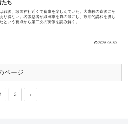
者たち
は戦後、敢国神社近くで食事を楽しんでいた。大虐殺の直後にそ
あり得ない。名張忍者が織田軍を袋の鼠にし、政治的講和を勝ち
たという視点から第二次の実像を読み解く。
2026.05.30
のページ
次
2
3
へ