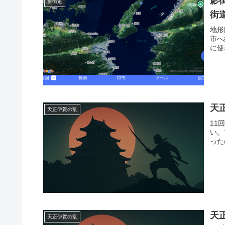
影
影街道
街
地形
市へ
に使
天
天正伊賀の乱
11
い。
った
天
天正伊賀の乱