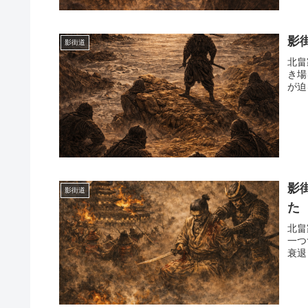
影
影街道
北畠
き場
が迫
影
影街道
た
北畠
一つ
衰退