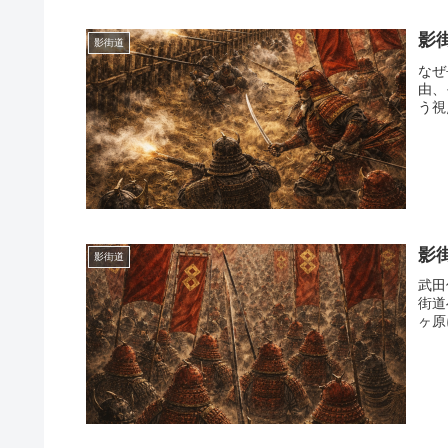
影
影街道
なぜ
由、
う視
影
影街道
武田
街道
ヶ原