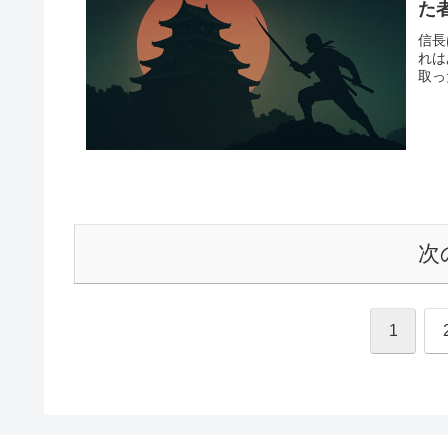
た
信長
れは
取っ
次
1