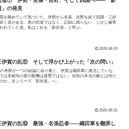
街道① 伊勢・名張・吉野、そして四国へ――「影
道」の発見
図を眺めていて気づいた。伊勢から名張、吉野を経て四国・三好
続く道がある。表の街道ではなく、記録に残らない、しかし確実
われていた道。私はこれを「影街道」と呼ぶ。
2026.06.03
正伊賀の乱⑪ そして浮かび上がった「次の問い」
回の考察が一つの結論に辿り着く。伊賀は織田軍に敗北していな
では本能寺の変の動機は復讐ではない。信長の本当の敵とは何だ
のか。次シリーズ「影街道」へ。
2026.06.01
正伊賀の乱⑩ 最強・名張忍者――織田軍を翻弄し