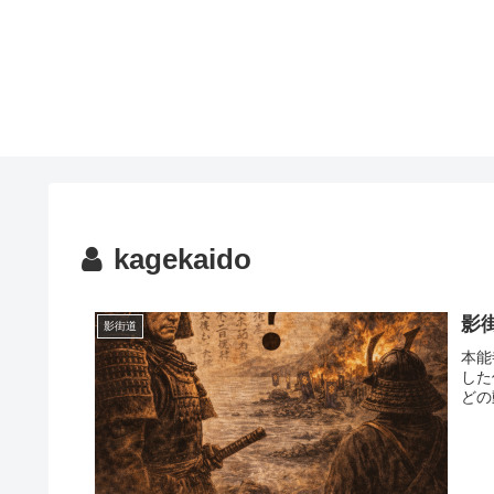
kagekaido
影
影街道
本能
した
どの