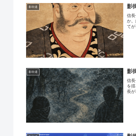
影
影街道
信長
か。
てが
影
影街道
信長
を揺
長が